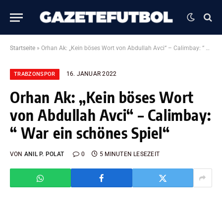
Startseite
»
Orhan Ak: „Kein böses Wort von Abdullah Avci“ – Calimbay: “ War ein schönes Spiel“
16. JANUAR 2022
TRABZONSPOR
Orhan Ak: „Kein böses Wort
von Abdullah Avci“ – Calimbay:
“ War ein schönes Spiel“
VON
ANIL P. POLAT
0
5 MINUTEN LESEZEIT