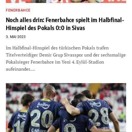
FENERBAHCE
Noch alles drin: Fenerbahce spielt im Halbfinal-
Hinspiel des Pokals 0:0 in Sivas
3. MAI 2023
Im Halbfinal-Hinspiel des türkischen Pokals trafen
Titelverteidiger Demir Grup Sivasspor und der sechsmalige
Pokalsieger Fenerbahce im Yeni 4. Eylül-Stadion
aufeinander.…