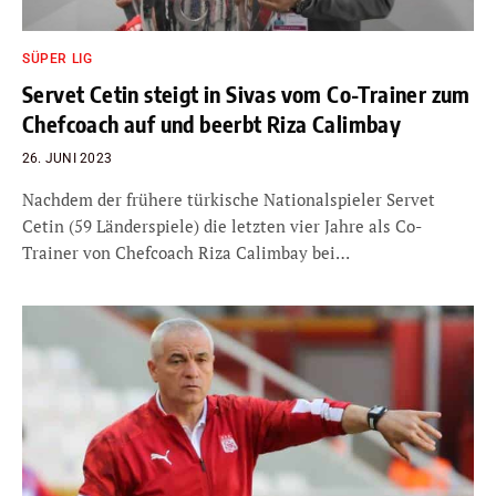
SÜPER LIG
Servet Cetin steigt in Sivas vom Co-Trainer zum
Chefcoach auf und beerbt Riza Calimbay
26. JUNI 2023
Nachdem der frühere türkische Nationalspieler Servet
Cetin (59 Länderspiele) die letzten vier Jahre als Co-
Trainer von Chefcoach Riza Calimbay bei…