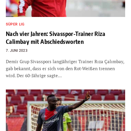
SÜPER LIG
Nach vier Jahren: Sivasspor-Trainer Riza
Calimbay mit Abschiedsworten
7. JUNI 2023
Demir Grup Sivasspors langjähriger Trainer Rıza Çalımbay,
gab bekannt, dass er sich von den Rot-Weißen trennen
wird. Der 60-Jährige sagte…