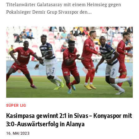
Titelanwärter Galatasaray mit einem Heimsieg gegen
Pokalsieger Demir Grup Sivasspor den…
SÜPER LIG
Kasimpasa gewinnt 2:1 in Sivas – Konyaspor mit
3:0-Auswärtserfolg in Alanya
16. MAI 2023