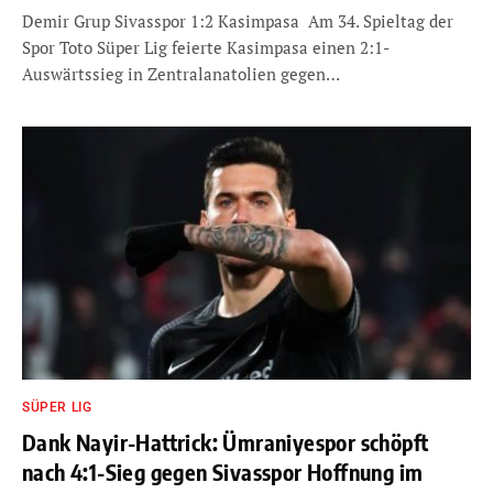
Demir Grup Sivasspor 1:2 Kasimpasa Am 34. Spieltag der
Spor Toto Süper Lig feierte Kasimpasa einen 2:1-
Auswärtssieg in Zentralanatolien gegen…
SÜPER LIG
Dank Nayir-Hattrick: Ümraniyespor schöpft
nach 4:1-Sieg gegen Sivasspor Hoffnung im