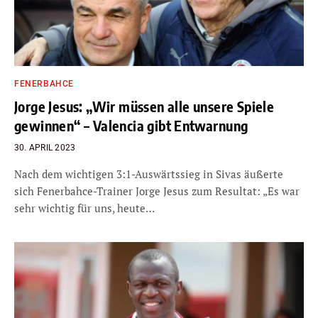
FENERBAHCE
Jorge Jesus: „Wir müssen alle unsere Spiele
gewinnen“ – Valencia gibt Entwarnung
30. APRIL 2023
Nach dem wichtigen 3:1-Auswärtssieg in Sivas äußerte
sich Fenerbahce-Trainer Jorge Jesus zum Resultat: „Es war
sehr wichtig für uns, heute…