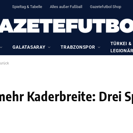
Spieltag & Tabelle
Alles außer Fußball
Gazetefutbol Shop
TÜRKEI &
GALATASARAY
TRABZONSPOR
LEGIONÄ
zurück
mehr Kaderbreite: Drei S