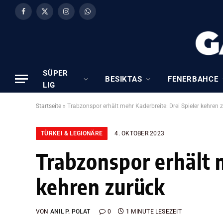
Facebook
X
Instagram
WhatsApp
(Twitter)
SÜPER
BESIKTAS
FENERBAHCE
LIG
Startseite
»
Trabzonspor erhält mehr Kaderbreite: Drei Spieler kehren 
TÜRKEI & LEGIONÄRE
4. OKTOBER 2023
Trabzonspor erhält 
kehren zurück
VON
ANIL P. POLAT
0
1 MINUTE LESEZEIT