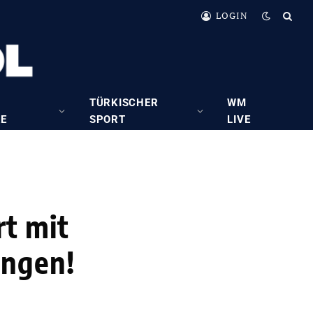
LOGIN
TÜRKISCHER
WM
RE
SPORT
LIVE
t mit
ungen!