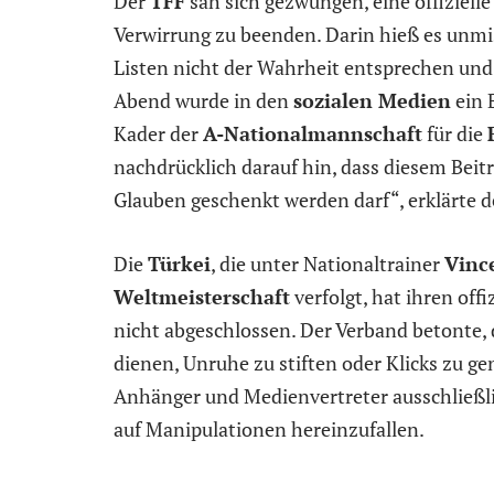
Der
TFF
sah sich gezwungen, eine offiziell
Verwirrung zu beenden. Darin hieß es unmis
Listen nicht der Wahrheit entsprechen und k
Abend wurde in den
sozialen Medien
ein 
Kader der
A-Nationalmannschaft
für die
nachdrücklich darauf hin, dass diesem Beitrag
Glauben geschenkt werden darf“, erklärte d
Die
Türkei
, die unter Nationaltrainer
Vinc
Weltmeisterschaft
verfolgt, hat ihren of
nicht abgeschlossen. Der Verband betonte, 
dienen, Unruhe zu stiften oder Klicks zu ge
Anhänger und Medienvertreter ausschließli
auf Manipulationen hereinzufallen.