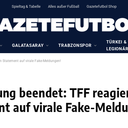
Spieltag & Tabelle
Alles außer Fußball
Gazetefutbol Shop
TÜRKEI &
GALATASARAY
TRABZONSPOR
LEGIONÄ
m Statement auf virale Fake-Meldungen!
g beendet: TFF reagier
nt auf virale Fake-Meld