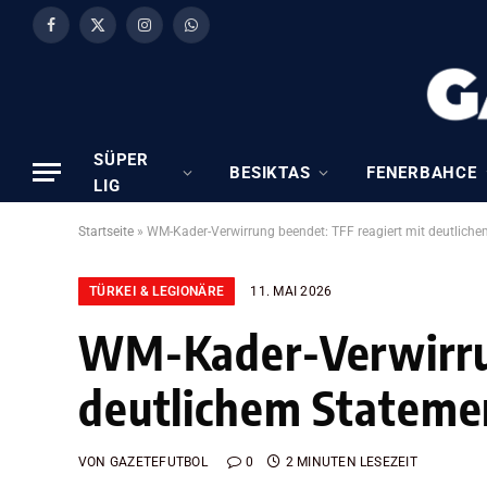
Facebook
X
Instagram
WhatsApp
(Twitter)
SÜPER
BESIKTAS
FENERBAHCE
LIG
Startseite
»
WM-Kader-Verwirrung beendet: TFF reagiert mit deutliche
TÜRKEI & LEGIONÄRE
11. MAI 2026
WM-Kader-Verwirrun
deutlichem Stateme
VON
GAZETEFUTBOL
0
2 MINUTEN LESEZEIT