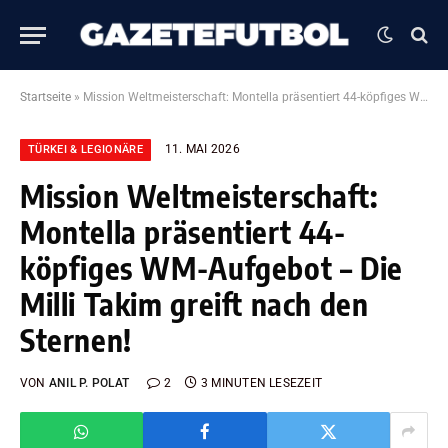
Startseite
»
Mission Weltmeisterschaft: Montella präsentiert 44-köpfiges WM-Aufgebot – Die Milli Takim greift nach den Sternen!
11. MAI 2026
TÜRKEI & LEGIONÄRE
Mission Weltmeisterschaft:
Montella präsentiert 44-
köpfiges WM-Aufgebot – Die
Milli Takim greift nach den
Sternen!
VON
ANIL P. POLAT
2
3 MINUTEN LESEZEIT