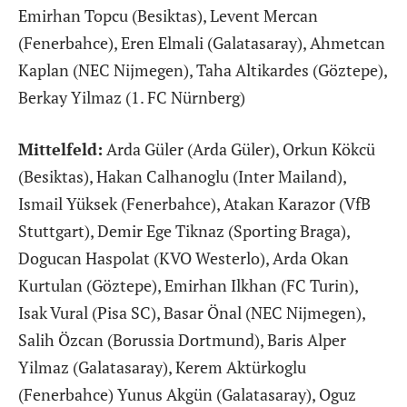
Emirhan Topcu (Besiktas), Levent Mercan
(Fenerbahce), Eren Elmali (Galatasaray), Ahmetcan
Kaplan (NEC Nijmegen), Taha Altikardes (Göztepe),
Berkay Yilmaz (1. FC Nürnberg)
Mittelfeld:
Arda Güler (Arda Güler), Orkun Kökcü
(Besiktas), Hakan Calhanoglu (Inter Mailand),
Ismail Yüksek (Fenerbahce), Atakan Karazor (VfB
Stuttgart), Demir Ege Tiknaz (Sporting Braga),
Dogucan Haspolat (KVO Westerlo), Arda Okan
Kurtulan (Göztepe), Emirhan Ilkhan (FC Turin),
Isak Vural (Pisa SC), Basar Önal (NEC Nijmegen),
Salih Özcan (Borussia Dortmund), Baris Alper
Yilmaz (Galatasaray), Kerem Aktürkoglu
(Fenerbahce) Yunus Akgün (Galatasaray), Oguz