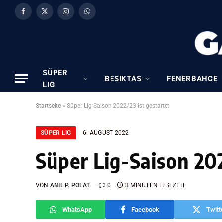
Facebook
X
Instagram
WhatsApp
(Twitter)
SÜPER
BESIKTAS
FENERBAHCE
LIG
Startseite
»
Süper Lig-Saison 2022/23 ist gestartet
SÜPER LIG
6. AUGUST 2022
Süper Lig-Saison 202
VON
ANIL P. POLAT
0
3 MINUTEN LESEZEIT
WhatsApp
Facebook
Twitt