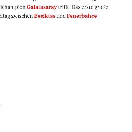
ordchampion
Galatasaray
trifft. Das erste große
eltag zwischen
Besiktas
und
Fenerbahce
e