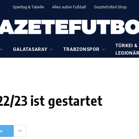
Spieltag & Tabelle
Alles außer Fußball
Gazetefutbol Shop
TÜRKEI &
GALATASARAY
TRABZONSPOR
LEGIONÄ
2/23 ist gestartet
er