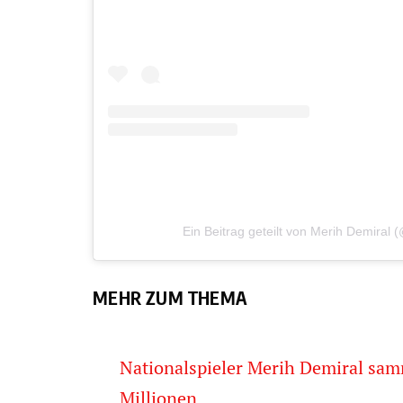
Ein Beitrag geteilt von Merih Demiral
MEHR ZUM THEMA
Nationalspieler Merih Demiral samm
Millionen