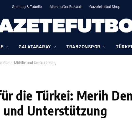
Spieltag & Tabelle
Alles außer Fußball
Gazetefutbol Shop
CE
GALATASARAY
TRABZONSPOR
TÜRKEI
 für die Mithilfe und Unterstützung
r die Türkei: Merih Dem
fe und Unterstützung