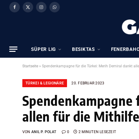
Facebook
X
Instagram
WhatsApp
(Twitter)
SÜPER LIG
BESIKTAS
FENERBAH
Startseite
»
Spendenkampagne für die Türkei: Merih Demiral dankt allen
TÜRKEI & LEGIONÄRE
20. FEBRUAR 2023
Spendenkampagne fü
allen für die Mithil
VON
ANIL P. POLAT
0
2 MINUTEN LESEZEIT