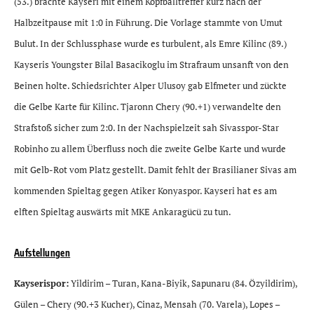
(53.) brachte Kayseri mit einem Kopfballtreffer kurz nach der
Halbzeitpause mit 1:0 in Führung. Die Vorlage stammte von Umut
Bulut. In der Schlussphase wurde es turbulent, als Emre Kilinc (89.)
Kayseris Youngster Bilal Basacikoglu im Strafraum unsanft von den
Beinen holte. Schiedsrichter Alper Ulusoy gab Elfmeter und zückte
die Gelbe Karte für Kilinc. Tjaronn Chery (90.+1) verwandelte den
Strafstoß sicher zum 2:0. In der Nachspielzeit sah Sivasspor-Star
Robinho zu allem Überfluss noch die zweite Gelbe Karte und wurde
mit Gelb-Rot vom Platz gestellt. Damit fehlt der Brasilianer Sivas am
kommenden Spieltag gegen Atiker Konyaspor. Kayseri hat es am
elften Spieltag auswärts mit MKE Ankaragücü zu tun.
Aufstellungen
Kayserispor:
Yildirim – Turan, Kana-Biyik, Sapunaru (84. Özyildirim),
Gülen – Chery (90.+3 Kucher), Cinaz, Mensah (70. Varela), Lopes –