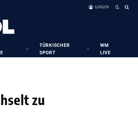
LOGIN
TÜRKISCHER
WM
RE
SPORT
LIVE
hselt zu