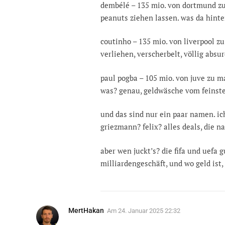
dembélé – 135 mio. von dortmund zu b
peanuts ziehen lassen. was da hinter
coutinho – 135 mio. von liverpool zu
verliehen, verscherbelt, völlig absur
paul pogba – 105 mio. von juve zu m
was? genau, geldwäsche vom feinst
und das sind nur ein paar namen. ic
griezmann? felix? alles deals, die 
aber wen juckt’s? die fifa und uefa g
milliardengeschäft, und wo geld ist, 
MertHakan
Am
24. Januar 2025 22:32