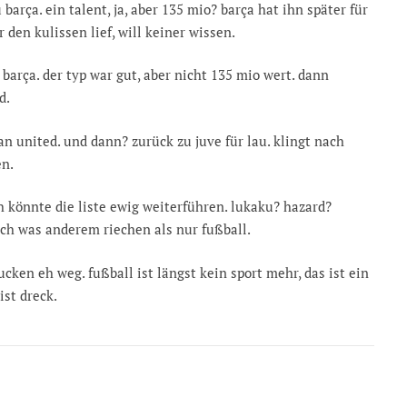
arça. ein talent, ja, aber 135 mio? barça hat ihn später für
 den kulissen lief, will keiner wissen.
 barça. der typ war gut, aber nicht 135 mio wert. dann
d.
an united. und dann? zurück zu juve für lau. klingt nach
en.
h könnte die liste ewig weiterführen. lukaku? hazard?
nach was anderem riechen als nur fußball.
ucken eh weg. fußball ist längst kein sport mehr, das ist ein
ist dreck.