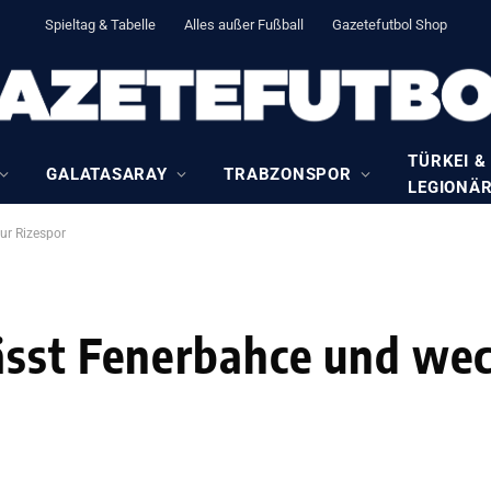
Spieltag & Tabelle
Alles außer Fußball
Gazetefutbol Shop
TÜRKEI &
GALATASARAY
TRABZONSPOR
LEGIONÄ
ur Rizespor
ässt Fenerbahce und wec