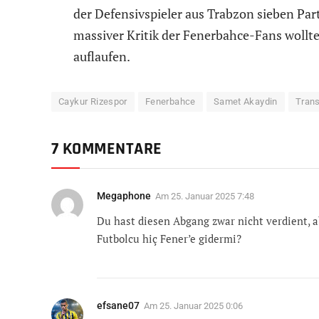
der Defensivspieler aus Trabzon sieben Part
massiver Kritik der Fenerbahce-Fans wollt
auflaufen.
Caykur Rizespor
Fenerbahce
Samet Akaydin
Trans
7 KOMMENTARE
Megaphone
Am
25. Januar 2025 7:48
Du hast diesen Abgang zwar nicht verdient, ab
Futbolcu hiç Fener’e gidermi?
efsane07
Am
25. Januar 2025 0:06