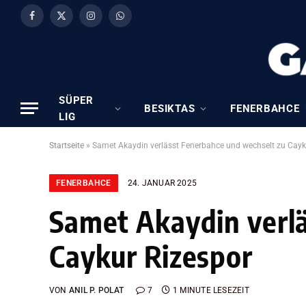
Facebook
X
Instagram
WhatsApp
(Twitter)
SÜPER
BESIKTAS
FENERBAHCE
LIG
Startseite
»
Samet Akaydin verlässt Fenerbahce und wechselt zu Cayk
FENERBAHCE
24. JANUAR 2025
Samet Akaydin verl
Caykur Rizespor
VON
ANIL P. POLAT
7
1 MINUTE LESEZEIT