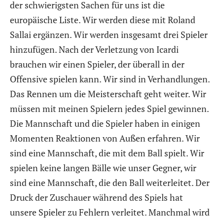
der schwierigsten Sachen für uns ist die
europäische Liste. Wir werden diese mit Roland
Sallai ergänzen. Wir werden insgesamt drei Spieler
hinzufügen. Nach der Verletzung von Icardi
brauchen wir einen Spieler, der überall in der
Offensive spielen kann. Wir sind in Verhandlungen.
Das Rennen um die Meisterschaft geht weiter. Wir
müssen mit meinen Spielern jedes Spiel gewinnen.
Die Mannschaft und die Spieler haben in einigen
Momenten Reaktionen von Außen erfahren. Wir
sind eine Mannschaft, die mit dem Ball spielt. Wir
spielen keine langen Bälle wie unser Gegner, wir
sind eine Mannschaft, die den Ball weiterleitet. Der
Druck der Zuschauer während des Spiels hat
unsere Spieler zu Fehlern verleitet. Manchmal wird