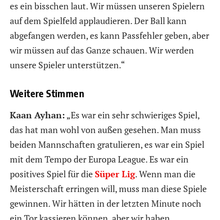
es ein bisschen laut. Wir müssen unseren Spielern
auf dem Spielfeld applaudieren. Der Ball kann
abgefangen werden, es kann Passfehler geben, aber
wir müssen auf das Ganze schauen. Wir werden
unsere Spieler unterstützen.“
Weitere Stimmen
Kaan Ayhan:
„Es war ein sehr schwieriges Spiel,
das hat man wohl von außen gesehen. Man muss
beiden Mannschaften gratulieren, es war ein Spiel
mit dem Tempo der Europa League. Es war ein
positives Spiel für die
Süper Lig
. Wenn man die
Meisterschaft erringen will, muss man diese Spiele
gewinnen. Wir hätten in der letzten Minute noch
ein Tor kassieren können, aber wir haben