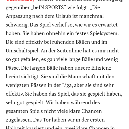
gegenüber „beIN SPORTS“ wie folgt: „Die
Anpassung nach dem Urlaub ist manchmal
schwierig. Das Spiel verlief so, wie wir es erwartet
haben. Sie haben ohnehin ein festes Spielsystem.
Die sind effektiv bei ruhenden Bällen und im
Umschaltspiel. An der Seitenlinie hat es mir nicht
so gut gefallen, es gab viele lange Bälle und wenig
Pässe. Die langen Bälle haben unsere Effizienz
beeinträchtigt. Sie sind die Mannschaft mit den
wenigsten Pässen in der Liga, aber sie sind sehr
effektiv. Sie haben das Spiel, das sie gespielt haben,
sehr gut gespielt. Wir haben während des
gesamten Spiels nicht viele klare Chancen
zugelassen. Das Tor haben wir in der ersten
Halbzeit kassiert und ein, zwei klare Chancen in