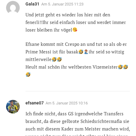
Gala31
Am
5. Januar 2025 11:23
Und jetzt geht es wieder los hier mit den
fenerli!!Ihr seid einfach loser und werdet immer
loser bleiben ihr vögel
Efsane kommt mit Crespo an und tut so als ob er
Prime Messi ist für basak
ihr seid so witzig
mittlerweile
Heult mal schön ihr weltbesten Vizemeister
efsane07
Am
5. Januar 2025 10:16
Ich finde nicht, dass GS irgendwelche Transfers
braucht, da diese gelbrote Schiedsrichtermafia sie
auch mit diesem Kader zum Meister machen wird,