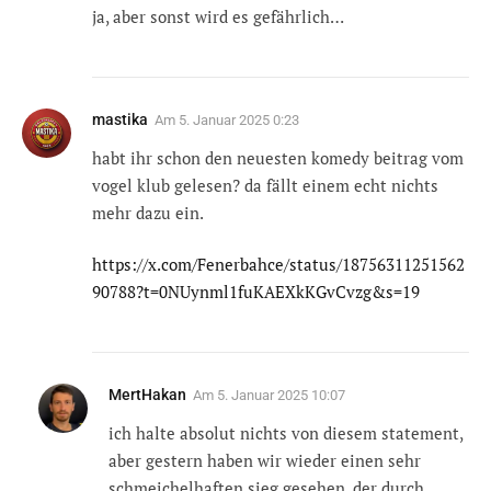
ja, aber sonst wird es gefährlich…
mastika
Am
5. Januar 2025 0:23
habt ihr schon den neuesten komedy beitrag vom
vogel klub gelesen? da fällt einem echt nichts
mehr dazu ein.
https://x.com/Fenerbahce/status/18756311251562
90788?t=0NUynml1fuKAEXkKGvCvzg&s=19
MertHakan
Am
5. Januar 2025 10:07
ich halte absolut nichts von diesem statement,
aber gestern haben wir wieder einen sehr
schmeichelhaften sieg gesehen, der durch