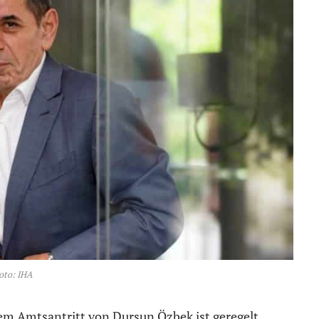
oto: IHA
dem Amtsantritt von Dursun Özbek ist geregelt.