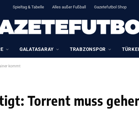
Spieltag & Tabelle
Alles außer Fußball
Gazetefutbol Shop
CE
GALATASARAY
TRABZONSPOR
TÜRKEI
rainer kommt
igt: Torrent muss gehe