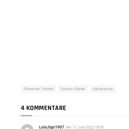
Domenec Torrent
Dursun Özbek
Galatasaray
4 KOMMENTARE
LuisJigo1907
Am
17. Juni 2022 18:05