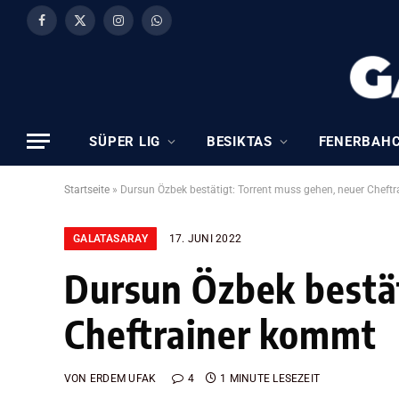
Facebook
X
Instagram
WhatsApp
(Twitter)
SÜPER LIG
BESIKTAS
FENERBAH
Startseite
»
Dursun Özbek bestätigt: Torrent muss gehen, neuer Cheft
GALATASARAY
17. JUNI 2022
Dursun Özbek bestät
Cheftrainer kommt
VON
ERDEM UFAK
4
1 MINUTE LESEZEIT