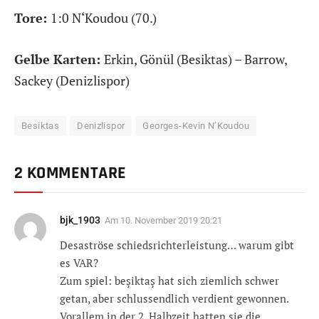
Tore:
1:0 N‘Koudou (70.)
Gelbe Karten:
Erkin, Gönül (Besiktas) – Barrow,
Sackey (Denizlispor)
Besiktas
Denizlispor
Georges-Kevin N’Koudou
2 KOMMENTARE
bjk_1903
Am
10. November 2019 20:21
Desaströse schiedsrichterleistung… warum gibt
es VAR?
Zum spiel: beşiktaş hat sich ziemlich schwer
getan, aber schlussendlich verdient gewonnen.
Vorallem in der 2. Halbzeit hatten sie die