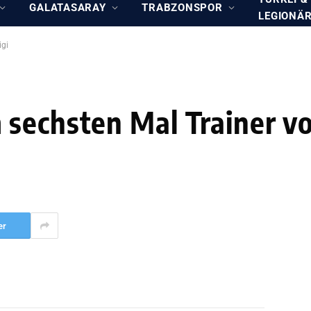
GALATASARAY
TRABZONSPOR
LEGIONÄ
igi
 sechsten Mal Trainer v
er