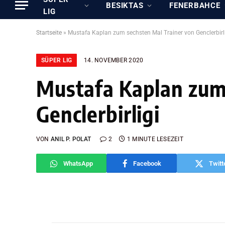
BESIKTAS
FENERBAHCE
LIG
Startseite
»
Mustafa Kaplan zum sechsten Mal Trainer von Genclerbirl
SÜPER LIG
14. NOVEMBER 2020
Mustafa Kaplan zum
Genclerbirligi
VON
ANIL P. POLAT
2
1 MINUTE LESEZEIT
WhatsApp
Facebook
Twitt