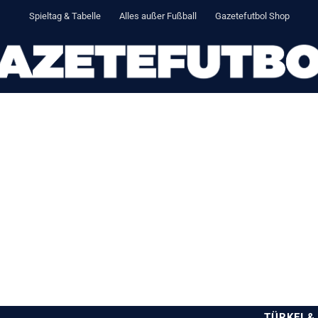
Spieltag & Tabelle
Alles außer Fußball
Gazetefutbol Shop
TÜRKEI &