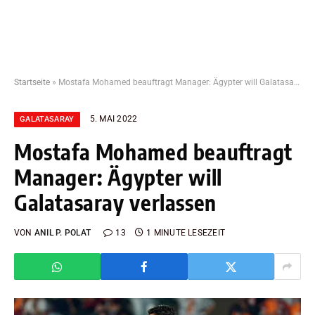
Startseite
»
Mostafa Mohamed beauftragt Manager: Ägypter will Galatasaray verlassen
5. MAI 2022
GALATASARAY
Mostafa Mohamed beauftragt
Manager: Ägypter will
Galatasaray verlassen
VON
ANIL P. POLAT
13
1 MINUTE LESEZEIT