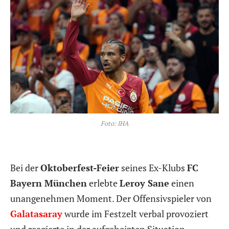
Foto: IHA
Bei der
Oktoberfest-Feier
seines Ex-Klubs
FC
Bayern München
erlebte
Leroy Sane
einen
unangenehmen Moment. Der Offensivspieler von
Galatasaray
wurde im Festzelt verbal provoziert
und reagierte in der aufgeheizten Situation