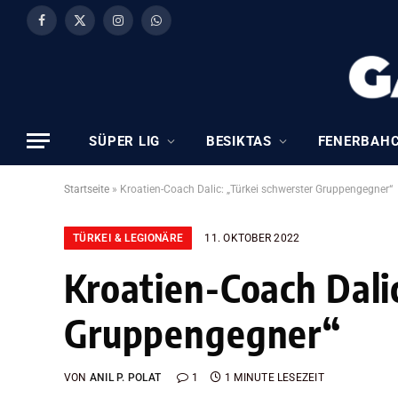
Facebook
X
Instagram
WhatsApp
(Twitter)
SÜPER LIG
BESIKTAS
FENERBAH
Startseite
»
Kroatien-Coach Dalic: „Türkei schwerster Gruppengegner“
TÜRKEI & LEGIONÄRE
11. OKTOBER 2022
Kroatien-Coach Dali
Gruppengegner“
VON
ANIL P. POLAT
1
1 MINUTE LESEZEIT