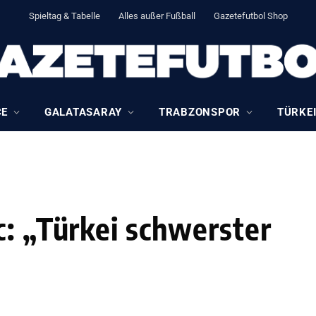
Spieltag & Tabelle
Alles außer Fußball
Gazetefutbol Shop
CE
GALATASARAY
TRABZONSPOR
TÜRKEI
c: „Türkei schwerster