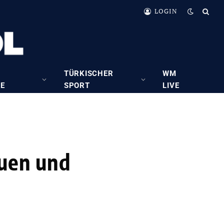
LOGIN
TÜRKISCHER
WM
RE
SPORT
LIVE
auen und