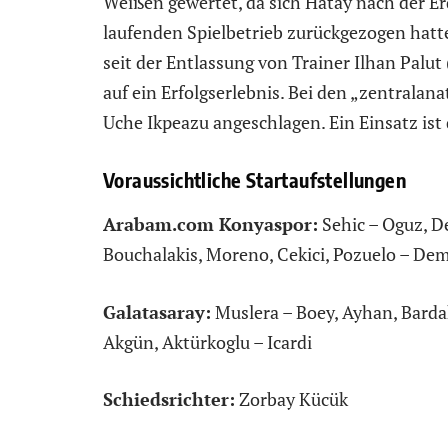
Weißen gewertet, da sich Hatay nach der E
laufenden Spielbetrieb zurückgezogen hatte
seit der Entlassung von Trainer Ilhan Palut 
auf ein Erfolgserlebnis. Bei den „zentrala
Uche Ikpeazu angeschlagen. Ein Einsatz ist 
Voraussichtliche Startaufstellungen
Arabam.com Konyaspor:
Sehic – Oguz, D
Bouchalakis, Moreno, Cekici, Pozuelo – Dem
Galatasaray:
Muslera – Boey, Ayhan, Bardakc
Akgün, Aktürkoglu – Icardi
Schiedsrichter:
Zorbay Kücük