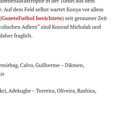
rdbebenkatastrophe in der Türkei aus dem
. Auf dem Feld selbst wartet Konya vor allem
(
GazeteFutbol berichtete
) seit geraumer Zeit
natolischen Adlern“ sind Konrad Michalak und
daher fraglich.
emirbag, Calvo, Guilherme – Dikmen,
ir
i, Adekugbe – Torreira, Oliveira, Rashica,