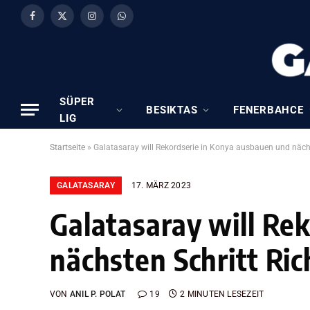
Facebook
X
Instagram
WhatsApp
(Twitter)
SÜPER
BESIKTAS
FENERBAHCE
LIG
Startseite
»
Galatasaray will Rekordserie in Konya ausbauen und näch
GALATASARAY
17. MÄRZ 2023
Galatasaray will Re
nächsten Schritt Ri
VON
ANIL P. POLAT
19
2 MINUTEN LESEZEIT