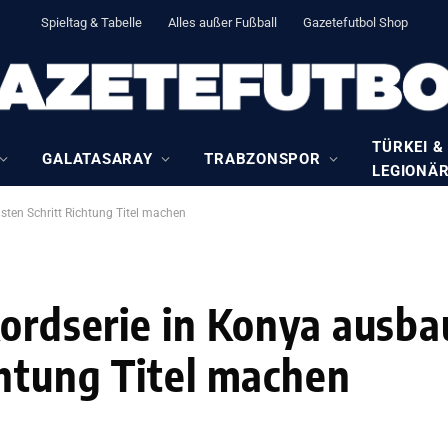
Spieltag & Tabelle
Alles außer Fußball
Gazetefutbol Shop
TÜRKEI &
GALATASARAY
TRABZONSPOR
LEGIONÄ
sten Schritt Richtung Titel machen
kordserie in Konya ausb
chtung Titel machen