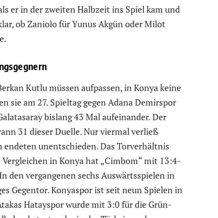
 als er in der zweiten Halbzeit ins Spiel kam und
nklar, ob Zaniolo für Yunus Akgün oder Milot
e.
ingsgegnern
Berkan Kutlu müssen aufpassen, in Konya keine
ren sie am 27. Spieltag gegen Adana Demirspor
Galatasaray bislang 43 Mal aufeinander. Der
nn 31 dieser Duelle. Nur viermal verließ
en endeten unentschieden. Das Torverhältnis
21 Vergleichen in Konya hat „Cimbom“ mit 13:4-
 In den vergangenen sechs Auswärtsspielen in
ges Gegentor. Konyaspor ist seit neun Spielen in
 Atakas Hatayspor wurde mit 3:0 für die Grün-