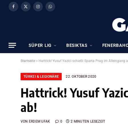
Facebook
X
Instagram
WhatsApp
(Twitter)
SÜPER LIG
BESIKTAS
FENERBAH
Startseite
»
Hattrick! Yusuf Yazici schießt Sparta Prag im Alleingang a
TÜRKEI & LEGIONÄRE
22. OKTOBER 2020
Hattrick! Yusuf Yazi
ab!
VON
ERDEM UFAK
0
2 MINUTEN LESEZEIT