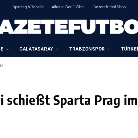
Spieltag & Tabelle
Alles außer Fußball
Gazetefutbol Shop
CE
GALATASARAY
TRABZONSPOR
TÜRKEI
b!
ci schießt Sparta Prag i