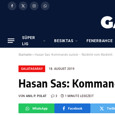
Facebook
X
Instagram
WhatsApp
(Twitter)
SÜPER
BESIKTAS
FENERBAHCE
LIG
Startseite
»
Hasan Sas: Kommando zurück – Rücktritt vom Rücktritt
GALATASARAY
18. AUGUST 2019
Hasan Sas: Kommando
VON
ANIL P. POLAT
3
1 MINUTE LESEZEIT
WhatsApp
Facebook
Twitt