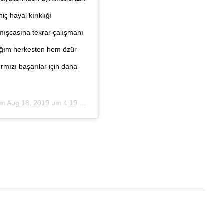
ç hayal kırıklığı
ışcasına tekrar çalışmanı
dığım herkesten hem özür
rmızı başarılar için daha
am
Aug 18, 2019 um 4:19 PDT