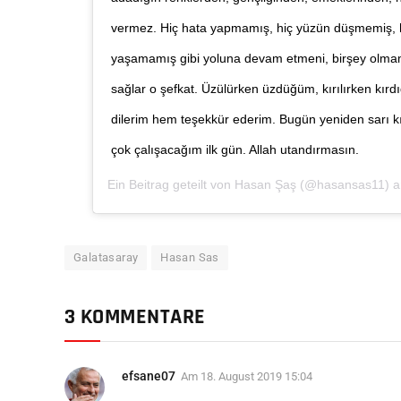
vermez. Hiç hata yapmamış, hiç yüzün düşmemiş, hi
yaşamamış gibi yoluna devam etmeni, birşey olmam
sağlar o şefkat. Üzülürken üzdüğüm, kırılırken kır
dilerim hem teşekkür ederim. Bugün yeniden sarı kı
çok çalışacağım ilk gün. Allah utandırmasın.
Ein Beitrag geteilt von
Hasan Şaş
(@hasansas11) 
Galatasaray
Hasan Sas
3 KOMMENTARE
efsane07
Am
18. August 2019 15:04