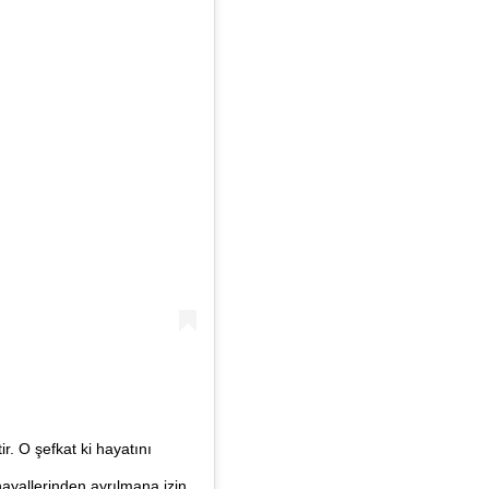
r. O şefkat ki hayatını
ayallerinden ayrılmana izin