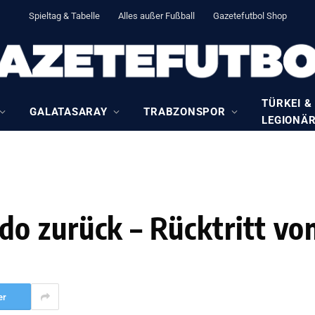
Spieltag & Tabelle
Alles außer Fußball
Gazetefutbol Shop
TÜRKEI &
GALATASARAY
TRABZONSPOR
LEGIONÄ
 zurück – Rücktritt vom
er