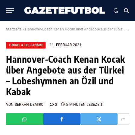
Startseite
»
Hannover-Coach Kenan Kocak über Angebote aus der Türkei – Lobeshymnen an Özil und Kabak
11. FEBRUAR 2021
TÜRKEI & LEGIONÄRE
Hannover-Coach Kenan Kocak
über Angebote aus der Türkei
– Lobeshymnen an Özil und
Kabak
VON
SERKAN DEMIRCI
2
5 MINUTEN LESEZEIT