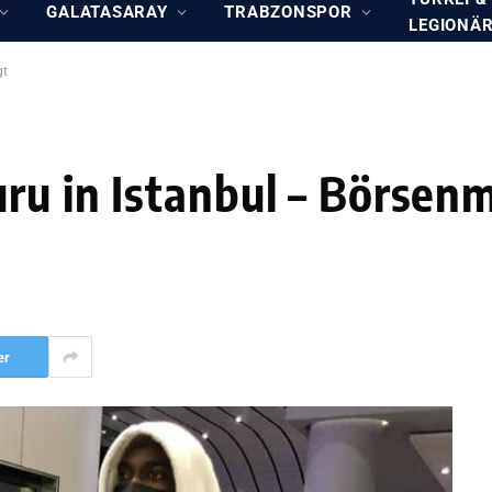
GALATASARAY
TRABZONSPOR
LEGIONÄ
gt
ru in Istanbul – Börsen
er