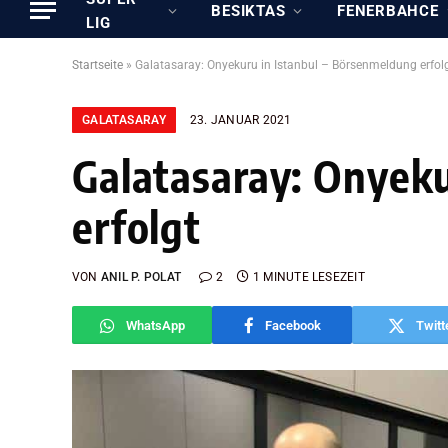
BESIKTAS
FENERBAHCE
LIG
Startseite
»
Galatasaray: Onyekuru in Istanbul – Börsenmeldung erfol
GALATASARAY
23. JANUAR 2021
Galatasaray: Onyeku
erfolgt
VON
ANIL P. POLAT
2
1 MINUTE LESEZEIT
WhatsApp
Facebook
Twitt