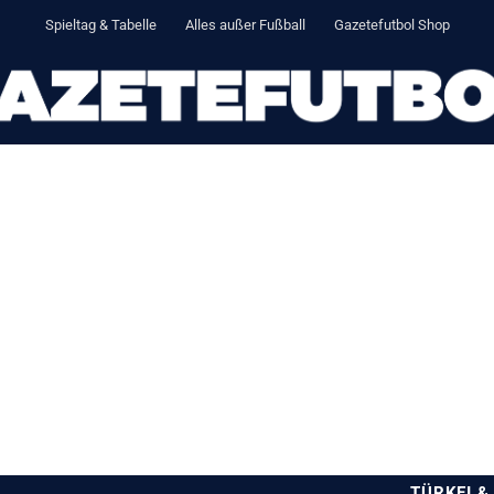
Spieltag & Tabelle
Alles außer Fußball
Gazetefutbol Shop
TÜRKEI &