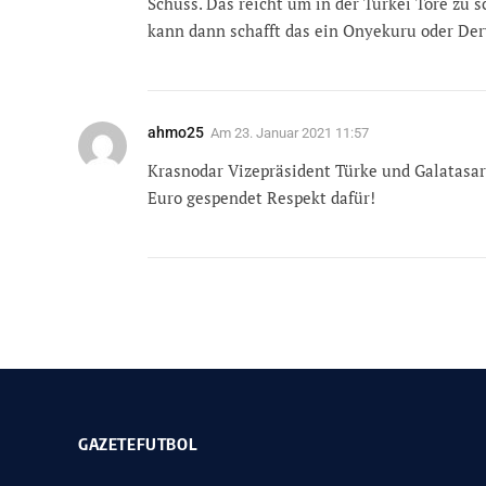
Schuss. Das reicht um in der Türkei Tore zu 
kann dann schafft das ein Onyekuru oder Der
ahmo25
Am
23. Januar 2021 11:57
Krasnodar Vizepräsident Türke und Galatasa
Euro gespendet Respekt dafür!
GAZETEFUTBOL