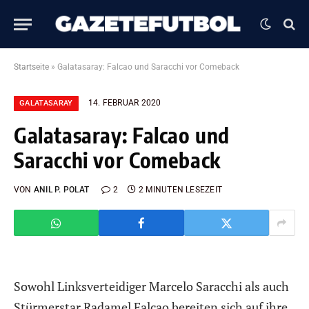
Startseite
»
Galatasaray: Falcao und Saracchi vor Comeback
14. FEBRUAR 2020
GALATASARAY
Galatasaray: Falcao und
Saracchi vor Comeback
VON
ANIL P. POLAT
2
2 MINUTEN LESEZEIT
Sowohl Linksverteidiger Marcelo Saracchi als auch
Stürmerstar Radamel Falcao bereiten sich auf ihre