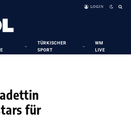
LOGIN
TÜRKISCHER
WM
RE
SPORT
LIVE
Sadettin
tars für