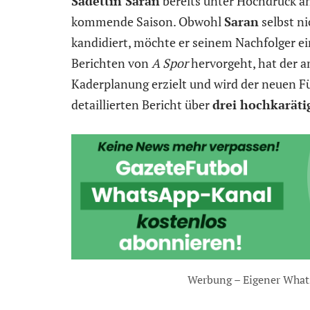
Sadettin Saran
bereits unter Hochdruck an
kommende Saison. Obwohl
Saran
selbst ni
kandidiert, möchte er seinem Nachfolger ein
Berichten von
A Spor
hervorgeht, hat der am
Kaderplanung erzielt und wird der neuen F
detaillierten Bericht über
drei hochkarät
Werbung – Eigener What