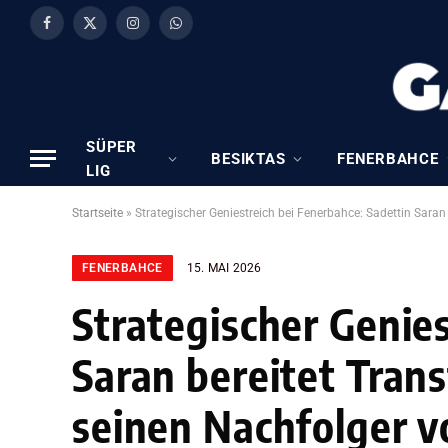
Facebook
X
Instagram
WhatsApp
(Twitter)
SÜPER
BESIKTAS
FENERBAHCE
LIG
Startseite
»
Strategischer Geniestreich bei Fenerbahce: Sadettin Saran 
FENERBAHCE
15. MAI 2026
Strategischer Genies
Saran bereitet Trans
seinen Nachfolger v