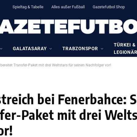
Spieltag & Tabelle
Alles außer Fußball
Gazetefutbol Shop
TÜRKEI &
GALATASARAY
TRABZONSPOR
LEGIONÄ
bereitet Transfer-Paket mit drei Weltstars für seinen Nachfolger vor!
treich bei Fenerbahce: 
fer-Paket mit drei Welts
or!