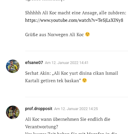
Shhhhh Ali Koc macht eine Ansage, alle zuhören:
https://www.youtube.com/watch?v=TeSjLsXlNy8
Grüße aus Norwegen Ali Koc
efsane07
Am
12. Januar 2022 14:41
Serhat Akin: „Ali Koc yurt disina cikan Ismail
Kartali getiren tek baskan“
prof.dropposit
Am
12. Januar 2022 14:25
Ali Koc wann übernehmen Sie endlich die
Verantwortung?
Vor kurzer Zeit haben Sie mit Megafon in die