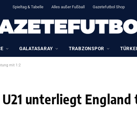
Spieltag & Tabelle
Alles außer Fußball
Gazetefutbol Shop
CE
GALATASARAY
TRABZONSPOR
TÜRKEI
stung mit 1:2
 U21 unterliegt England 