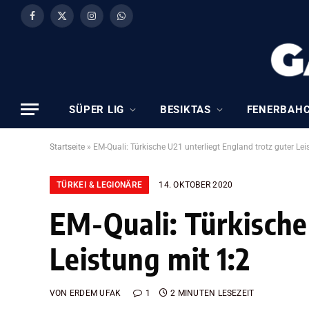
Facebook
X
Instagram
WhatsApp
(Twitter)
SÜPER LIG
BESIKTAS
FENERBAH
Startseite
»
EM-Quali: Türkische U21 unterliegt England trotz guter Lei
TÜRKEI & LEGIONÄRE
14. OKTOBER 2020
EM-Quali: Türkische
Leistung mit 1:2
VON
ERDEM UFAK
1
2 MINUTEN LESEZEIT