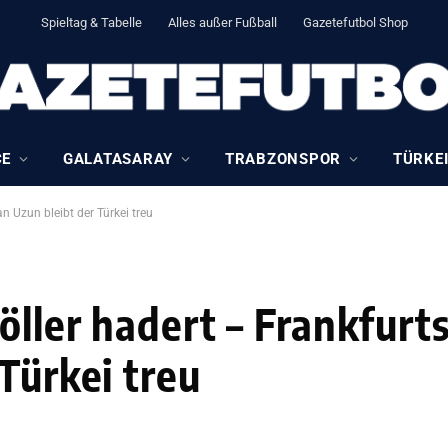
Spieltag & Tabelle
Alles außer Fußball
Gazetefutbol Shop
CE
GALATASARAY
TRABZONSPOR
TÜRKEI
n Uzun bleibt der Türkei treu
öller hadert – Frankfurt
Türkei treu