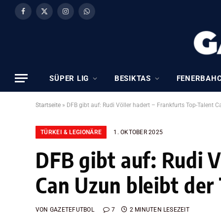
Facebook
X
Instagram
WhatsApp
(Twitter)
SÜPER LIG
BESIKTAS
FENERBAH
Startseite
»
DFB gibt auf: Rudi Völler hadert – Frankfurts Top-Talent Ca
TÜRKEI & LEGIONÄRE
1. OKTOBER 2025
DFB gibt auf: Rudi V
Can Uzun bleibt der 
VON
GAZETEFUTBOL
7
2 MINUTEN LESEZEIT