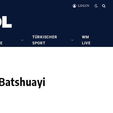
LOGIN
TÜRKISCHER
WM
RE
SPORT
LIVE
 Batshuayi