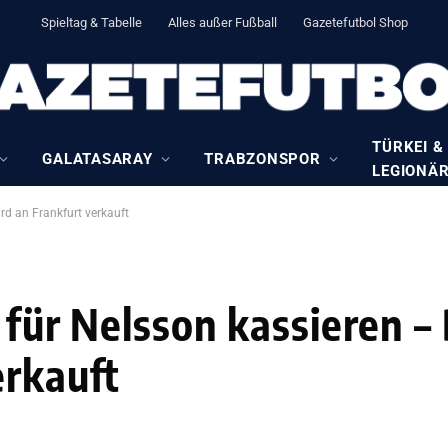
Spieltag & Tabelle
Alles außer Fußball
Gazetefutbol Shop
TÜRKEI &
GALATASARAY
TRABZONSPOR
LEGIONÄ
rd an Frankfurt verkauft
 für Nelsson kassieren –
erkauft