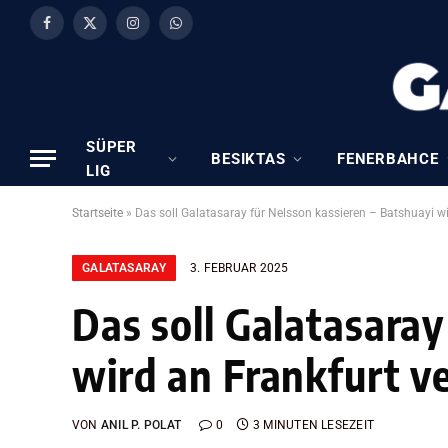
Facebook
X
Instagram
WhatsApp
(Twitter)
SÜPER
BESIKTAS
FENERBAHCE
LIG
Startseite
»
Das soll Galatasaray für Nelsson kassieren – Batshuayi wi
GALATASARAY
3. FEBRUAR 2025
Das soll Galatasaray
wird an Frankfurt v
VON
ANIL P. POLAT
0
3 MINUTEN LESEZEIT