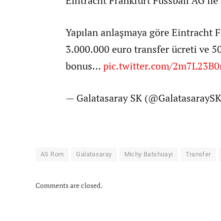
Eintracht Frankfurt Fussball AG ile
Yapılan anlaşmaya göre Eintracht 
3.000.000 euro transfer ücreti ve 5
bonus…
pic.twitter.com/2m7L23B0
— Galatasaray SK (@GalatasarayS
AS Rom
Galatasaray
Michy Batshuayi
Transfer
Comments are closed.