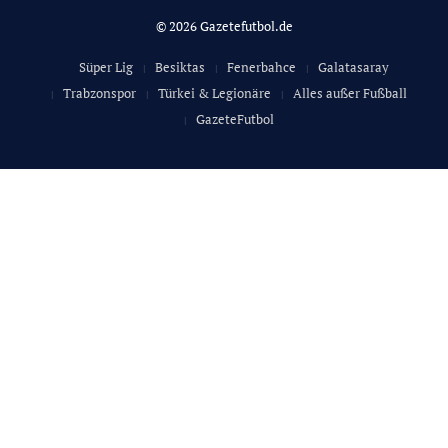
© 2026 Gazetefutbol.de
Süper Lig
Besiktas
Fenerbahce
Galatasaray
Trabzonspor
Türkei & Legionäre
Alles außer Fußball
GazeteFutbol