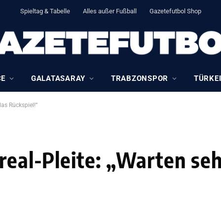
Spieltag & Tabelle
Alles außer Fußball
Gazetefutbol Shop
CE
GALATASARAY
TRABZONSPOR
TÜRKEI
das Rückspiel!“
rreal-Pleite: „Warten se