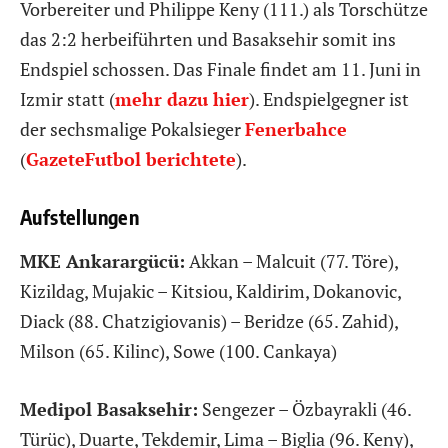
Vorbereiter und Philippe Keny (111.) als Torschütze
das 2:2 herbeiführten und Basaksehir somit ins
Endspiel schossen. Das Finale findet am 11. Juni in
Izmir statt (
mehr dazu hier
). Endspielgegner ist
der sechsmalige Pokalsieger
Fenerbahce
(
GazeteFutbol berichtete
).
Aufstellungen
MKE Ankarargücü:
Akkan – Malcuit (77. Töre),
Kizildag, Mujakic – Kitsiou, Kaldirim, Dokanovic,
Diack (88. Chatzigiovanis) – Beridze (65. Zahid),
Milson (65. Kilinc), Sowe (100. Cankaya)
Medipol Basaksehir:
Sengezer – Özbayrakli (46.
Türüc), Duarte, Tekdemir, Lima – Biglia (96. Keny),