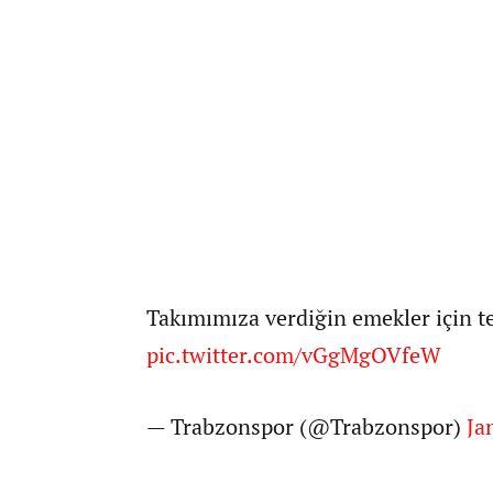
Takımımıza verdiğin emekler için t
pic.twitter.com/vGgMgOVfeW
— Trabzonspor (@Trabzonspor)
Ja