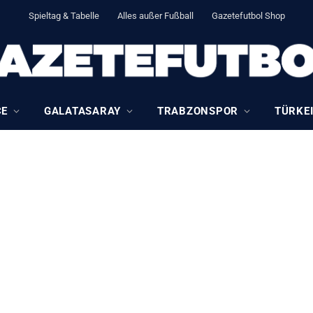
Spieltag & Tabelle
Alles außer Fußball
Gazetefutbol Shop
CE
GALATASARAY
TRABZONSPOR
TÜRKEI