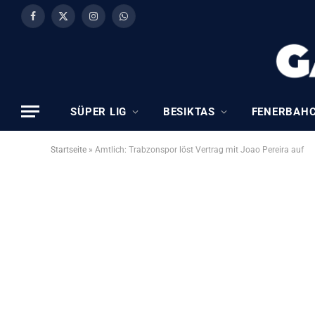
Facebook
X
Instagram
WhatsApp
(Twitter)
SÜPER LIG
BESIKTAS
FENERBAH
Startseite
»
Amtlich: Trabzonspor löst Vertrag mit Joao Pereira auf