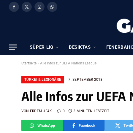
Facebook
X
Instagram
WhatsApp
(Twitter)
SÜPER LIG
BESIKTAS
FENERBAH
Startseite
»
Alle Infos zur UEFA Nations League
TÜRKEI & LEGIONÄRE
7. SEPTEMBER 2018
Alle Infos zur UEFA
VON
ERDEM UFAK
0
3 MINUTEN LESEZEIT
WhatsApp
Facebook
Twitt