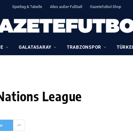
Spieltag & Tabelle
Alles außer Fußball
Gazetefutbol Shop
CE
GALATASARAY
TRABZONSPOR
TÜRKEI
 Nations League
er