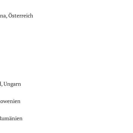
na, Österreich
d, Ungarn
Slowenien
 Rumänien