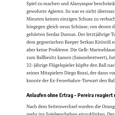
Spiel zu machen und Alanyaspor beschränkte
gewohnte Agieren. So war es nicht überrasc
Minuten keinen einzigen Schuss zu verbuch
hingegen gleich neun Schüsse, von denen dr
gehörten Serdar Dursun. Der letztjährige T
dem gegnerischen Keeper Serkan Kirintili 
aber keine Probleme. Die Gelb-Marineblaue
zum Ballbesitz kamen (Saisonbestwert), hat
22-jährige Flügelspieler köpfte den Ball na
seines Mitspielers Diego Rossi, der dann vo
konnte der Ex-Fenerbahce-Torwart den Ball
Anlaufen ohne Ertrag – Pereira reagiert
Nach dem Seitenwechsel wurden die Orang
mehr ins Spielgeschehen einzuklinken. Der 