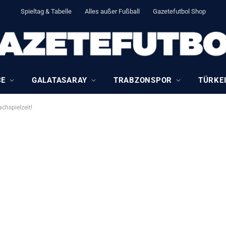
Spieltag & Tabelle
Alles außer Fußball
Gazetefutbol Shop
CE
GALATASARAY
TRABZONSPOR
TÜRKEI
chspielzeit!