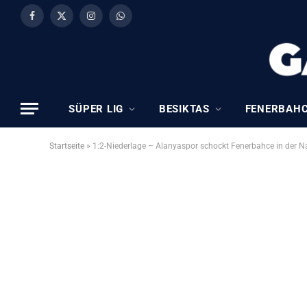
Facebook
X
Instagram
WhatsApp
(Twitter)
SÜPER LIG
BESIKTAS
FENERBAH
Startseite
»
1:2-Niederlage – Alanyaspor schockt Fenerbahce in der Na