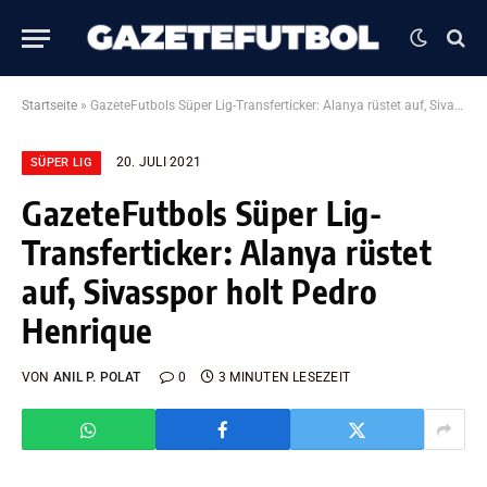
Startseite
»
GazeteFutbols Süper Lig-Transferticker: Alanya rüstet auf, Sivasspor holt Pedro Henrique
20. JULI 2021
SÜPER LIG
GazeteFutbols Süper Lig-
Transferticker: Alanya rüstet
auf, Sivasspor holt Pedro
Henrique
VON
ANIL P. POLAT
0
3 MINUTEN LESEZEIT