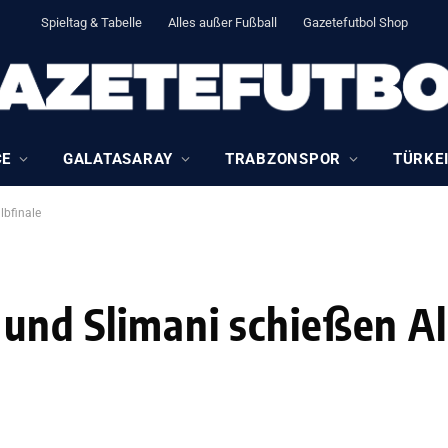
Spieltag & Tabelle
Alles außer Fußball
Gazetefutbol Shop
CE
GALATASARAY
TRABZONSPOR
TÜRKEI
lbfinale
 und Slimani schießen Al