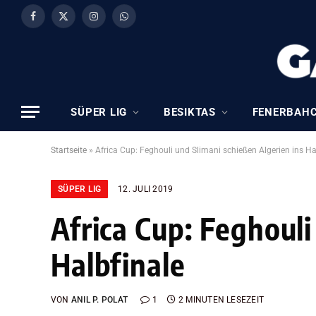
Facebook
X
Instagram
WhatsApp
(Twitter)
SÜPER LIG
BESIKTAS
FENERBAH
Startseite
»
Africa Cup: Feghouli und Slimani schießen Algerien ins Ha
SÜPER LIG
12. JULI 2019
Africa Cup: Feghouli
Halbfinale
VON
ANIL P. POLAT
1
2 MINUTEN LESEZEIT