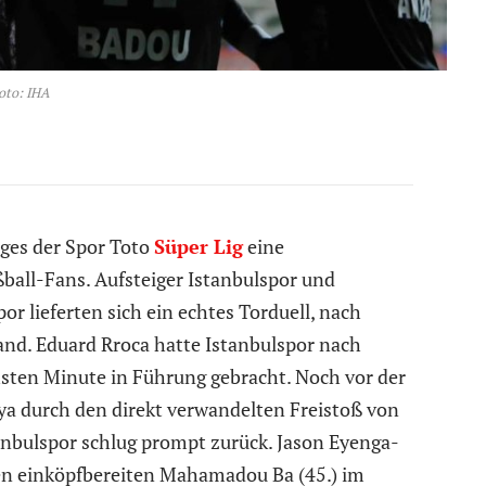
oto: IHA
ages der Spor Toto
Süper Lig
eine
ßball-Fans. Aufsteiger Istanbulspor und
r lieferten sich ein echtes Torduell, nach
tand. Eduard Rroca hatte Istanbulspor nach
hsten Minute in Führung gebracht. Noch vor der
ya durch den direkt verwandelten Freistoß von
anbulspor schlug prompt zurück. Jason Eyenga-
den einköpfbereiten Mahamadou Ba (45.) im