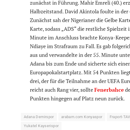
zunächst in Führung. Mahir Emreli (40.) erz
Halbzeitstand. David Akintola foulte in de
Zunächst sah der Nigerianer die Gelbe Kar
Karte, sodass „ADS“ die restliche Spielzeit
Minute im Anschluss brachte Konya-Keeper 
Ndiaye im Strafraum zu Fall. Es gab folgeric
aus und verwandelte in der 55. Minute unte
Adana bis zum Ende und sicherte sich eine
Europapokalstartplatz. Mit 54 Punkten liegt
drei, der für die Teilnahme an der UEFA E
reicht auch Rang vier, sollte
Fenerbahce
de
Punkten hingegen auf Platz neun zurück.
Adana Demirspor
arabam.com Konyaspor
Fraport-TAV
Yukatel Kayserispor