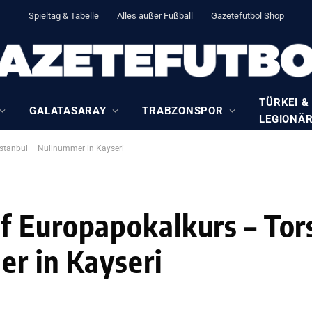
Spieltag & Tabelle
Alles außer Fußball
Gazetefutbol Shop
TÜRKEI &
GALATASARAY
TRABZONSPOR
LEGIONÄ
Istanbul – Nullnummer in Kayseri
 Europapokalkurs – Tor
er in Kayseri