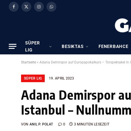
Facebook
X
Instagram
WhatsApp
(Twitter)
SÜPER
BESIKTAS
FENERBAHCE
LIG
Startseite
»
Adana Demirspor auf Europapokalkurs – Torspektakel in 
SÜPER LIG
19. APRIL 2023
Adana Demirspor auf
Istanbul – Nullnumm
VON
ANIL P. POLAT
0
3 MINUTEN LESEZEIT