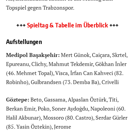
Topspiel gegen Trabzonspor.
+++
Spieltag & Tabelle im Überblick
+++
Aufstellungen
Medipol Başakşehir:
Mert Günok, Caiçara, Skrtel,
Epureanu, Clichy, Mahmut Tekdemir, Gökhan İnler
(46. Mehmet Topal), Visca, İrfan Can Kahveci (82.
Robinho), Gulbrandsen (73. Demba Ba), Crivelli
Göztepe:
Beto, Gassama, Alpaslan Öztürk, Titi,
Berkan Emir, Poko, Soner Aydoğdu, Napoleoni (60.
Halil Akbunar), Mossoro (80. Castro), Serdar Gürler
(85. Yasin Öztekin), Jerome