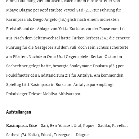
einmal auf Rang vier abrutscht. Nach einem Pfostentreffer von
Mbaye Diagne per Kopf staubte Veysel Sari (21.) zur Führung für
Kasimpasa ab. Diego Angelo (43.) glich nach einem indirekten
Freistoß und der Ablage von Yekta Kurtulus vor der Pause zum 1:1
aus. Nach dem Seitenwechsel hatte Tarken Serbest (54.) die erneute
Führung für die Gastgeber auf dem Fuß, doch sein Schuss scheiterte
am Pfosten. Nachdem Onur Ural Gegenspieler Serkan Özkan im
Sechzehner gelegt hatte, besorgte Souleymane Doukara (83.) per
Foulelfmeter den Endstand zum 2:1 für Antalya. Am kommenden
Spieltag tritt Kasimpasa in Bursa an. Antalyaspor empfängt
Pokalsieger Teleset Mobilya Akhisarspor.
Aufstellungen
Kasimpasa:
Köse – Sari, Ben Youssef, Ural, Popov – Sadiku, Pavelka,
Serbest (74. Koita), Eduok, Trezeguet – Diagne