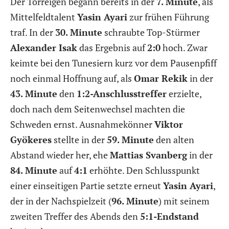
Der Torreigen begann bereits in der
7. Minute
, als
Mittelfeldtalent
Yasin Ayari
zur frühen Führung
traf. In der
30. Minute
schraubte Top-Stürmer
Alexander Isak
das Ergebnis auf
2:0
hoch. Zwar
keimte bei den Tunesiern kurz vor dem Pausenpfiff
noch einmal Hoffnung auf, als
Omar Rekik
in der
43. Minute
den
1:2-Anschlusstreffer
erzielte,
doch nach dem Seitenwechsel machten die
Schweden ernst. Ausnahmekönner
Viktor
Gyökeres
stellte in der
59. Minute
den alten
Abstand wieder her, ehe
Mattias Svanberg
in der
84. Minute
auf
4:1
erhöhte. Den Schlusspunkt
einer einseitigen Partie setzte erneut
Yasin Ayari
,
der in der Nachspielzeit (
96. Minute
) mit seinem
zweiten Treffer des Abends den
5:1-Endstand