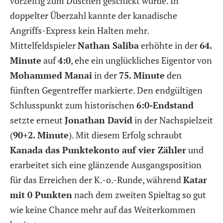
vorzeitig zum Duschen geschickt wurde. In
doppelter Überzahl kannte der kanadische
Angriffs-Express kein Halten mehr.
Mittelfeldspieler
Nathan Saliba
erhöhte in der
64.
Minute
auf
4:0
, ehe ein unglückliches Eigentor von
Mohammed Manai
in der
75. Minute
den
fünften Gegentreffer markierte. Den endgültigen
Schlusspunkt zum historischen
6:0-Endstand
setzte erneut
Jonathan David
in der Nachspielzeit
(
90+2. Minute
). Mit diesem Erfolg schraubt
Kanada das Punktekonto auf vier Zähler
und
erarbeitet sich eine glänzende Ausgangsposition
für das Erreichen der K.-o.-Runde, während
Katar
mit 0 Punkten
nach dem zweiten Spieltag so gut
wie keine Chance mehr auf das Weiterkommen