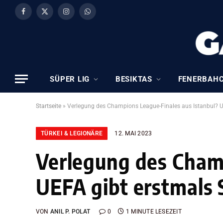
Facebook
X
Instagram
WhatsApp
(Twitter)
SÜPER LIG
BESIKTAS
FENERBAH
Startseite
»
Verlegung des Champions League-Finales aus Istanbul? U
TÜRKEI & LEGIONÄRE
12. MAI 2023
Verlegung des Champ
UEFA gibt erstmals
VON
ANIL P. POLAT
0
1 MINUTE LESEZEIT