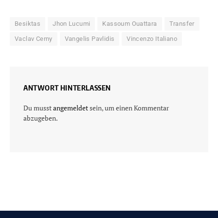
Besiktas
Jhon Lucumi
Kassoum Ouattara
Transfer
Vaclav Cerny
Vangelis Pavlidis
Vincenzo Italiano
ANTWORT HINTERLASSEN
Du musst
angemeldet
sein, um einen Kommentar
abzugeben.