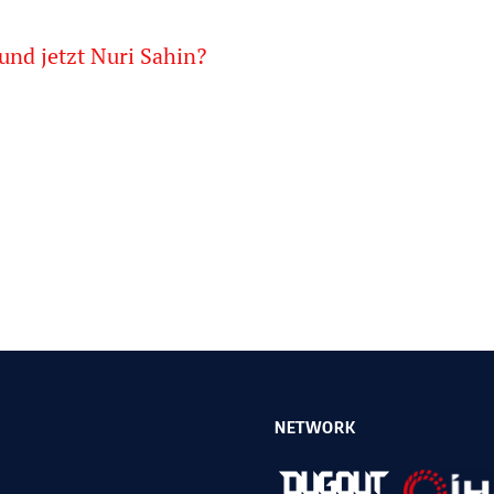
 und jetzt Nuri Sahin?
NETWORK