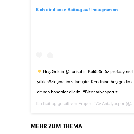
Sieh dir diesen Beitrag auf Instagram an
Hoş Geldin @nurisahin Kulübümüz profesyonel fu
yıllık sözleşme imzalamıştır. Kendisine hoş geldin 
altında başarılar dileriz. #BizAntalyasporuz
Ein Beitrag geteilt von
Fraport TAV Antalyaspor
(@an
MEHR ZUM THEMA