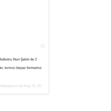
tbolcu Nuri Şahin ile 2
der, kırmızı beyaz formamız
talyaspor) am
Aug 19, 2020 um 8:03 PDT