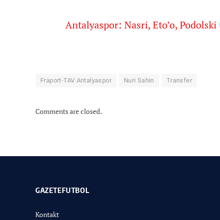
Antalyaspor: Nasri, Eto’o, Podolski
Fraport-TAV Antalyaspor
Nuri Sahin
Transfer
Comments are closed.
GAZETEFUTBOL
Kontakt