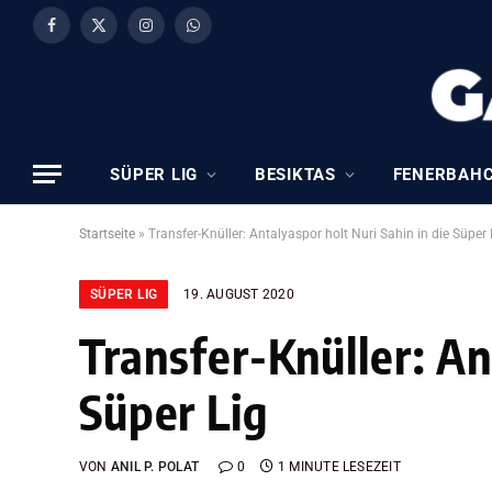
Facebook
X
Instagram
WhatsApp
(Twitter)
SÜPER LIG
BESIKTAS
FENERBAH
Startseite
»
Transfer-Knüller: Antalyaspor holt Nuri Sahin in die Süper 
SÜPER LIG
19. AUGUST 2020
Transfer-Knüller: An
Süper Lig
VON
ANIL P. POLAT
0
1 MINUTE LESEZEIT