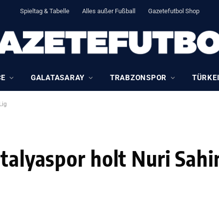
Spieltag & Tabelle
Alles außer Fußball
Gazetefutbol Shop
CE
GALATASARAY
TRABZONSPOR
TÜRKEI
Lig
talyaspor holt Nuri Sahin