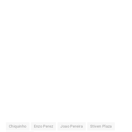
Chiquinho
Enzo Perez
Joao Pereira
Stiven Plaza