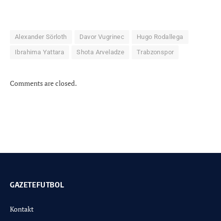
Alexander Sörloth
Davor Vugrinec
Hugo Rodallega
Ibrahima Yattara
Shota Arveladze
Trabzonspor
Comments are closed.
GAZETEFUTBOL
Kontakt