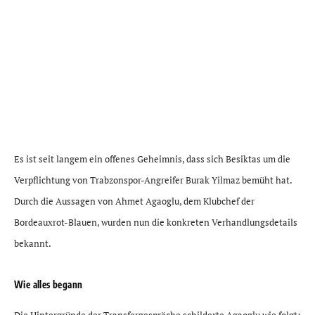
Es ist seit langem ein offenes Geheimnis, dass sich Besiktas um die
Verpflichtung von Trabzonspor-Angreifer Burak Yilmaz bemüht hat.
Durch die Aussagen von Ahmet Agaoglu, dem Klubchef der
Bordeauxrot-Blauen, wurden nun die konkreten Verhandlungsdetails
bekannt.
Wie alles begann
Die Hintergründe der Transfergespräche schilderte Agaoglu wie folgt: