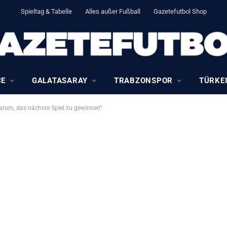
Spieltag & Tabelle
Alles außer Fußball
Gazetefutbol Shop
CE
GALATASARAY
TRABZONSPOR
TÜRKEI
 darum, das nächste Spiel zu gewinnen“