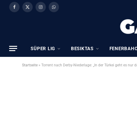
Facebook
X
Instagram
WhatsApp
(Twitter)
SÜPER LIG
BESIKTAS
FENERBAH
Startseite
»
Torrent nach Derby-Niederlage: „In der Türkei geht es nur