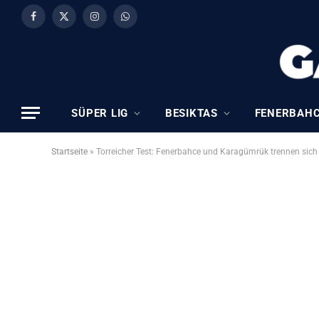
Facebook
X
Instagram
WhatsApp
(Twitter)
SÜPER LIG
BESIKTAS
FENERBAH
Startseite
»
Torreicher Test: Fenerbahce und Karagümrük trennen sich