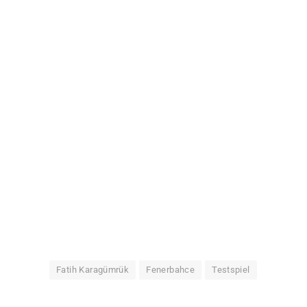
Fatih Karagümrük
Fenerbahce
Testspiel