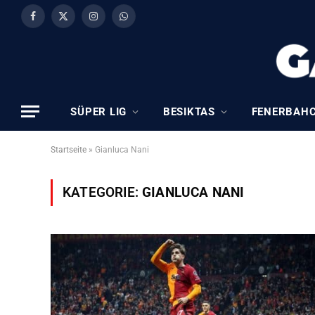
Facebook
X
Instagram
WhatsApp
(Twitter)
SÜPER LIG
BESIKTAS
FENERBAH
Startseite
»
Gianluca Nani
KATEGORIE:
GIANLUCA NANI