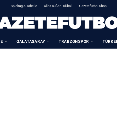
Spieltag & Tabelle
Alles außer Fußball
Gazetefutbol Shop
CE
GALATASARAY
TRABZONSPOR
TÜRKEI