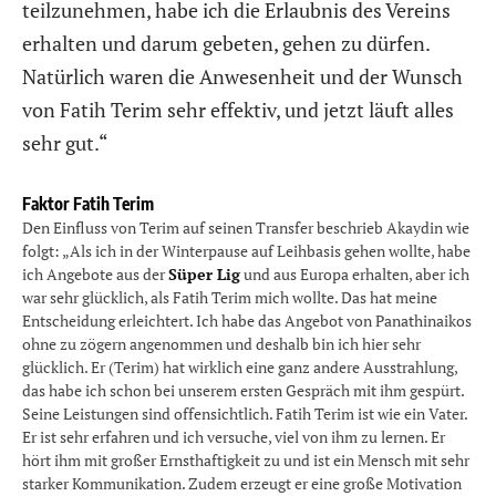
teilzunehmen, habe ich die Erlaubnis des Vereins
erhalten und darum gebeten, gehen zu dürfen.
Natürlich waren die Anwesenheit und der Wunsch
von Fatih Terim sehr effektiv, und jetzt läuft alles
sehr gut.“
Faktor Fatih Terim
Den Einfluss von Terim auf seinen Transfer beschrieb Akaydin wie
folgt: „Als ich in der Winterpause auf Leihbasis gehen wollte, habe
ich Angebote aus der
Süper Lig
und aus Europa erhalten, aber ich
war sehr glücklich, als Fatih Terim mich wollte. Das hat meine
Entscheidung erleichtert. Ich habe das Angebot von Panathinaikos
ohne zu zögern angenommen und deshalb bin ich hier sehr
glücklich. Er (Terim) hat wirklich eine ganz andere Ausstrahlung,
das habe ich schon bei unserem ersten Gespräch mit ihm gespürt.
Seine Leistungen sind offensichtlich. Fatih Terim ist wie ein Vater.
Er ist sehr erfahren und ich versuche, viel von ihm zu lernen. Er
hört ihm mit großer Ernsthaftigkeit zu und ist ein Mensch mit sehr
starker Kommunikation. Zudem erzeugt er eine große Motivation